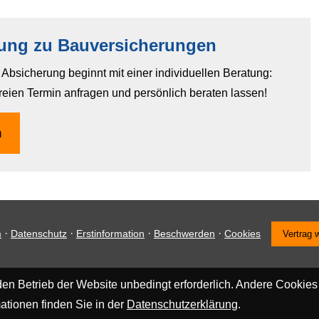
tung zu Bauversicherungen
bsicherung beginnt mit einer individuellen Beratung:
reien Termin anfragen und persönlich beraten lassen!
n
·
·
·
·
m
Datenschutz
Erstinformation
Beschwerden
Cookies
Vertrag 
en Betrieb der Website unbedingt erforderlich. Andere Cookies
ationen finden Sie in der
Datenschutzerklärung
.