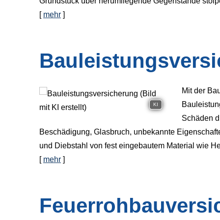
Grundstück über herumliegende Gegenstände stolpert
[
mehr
]
Bauleistungsvers
Mit der Ba
Bauleistun
KI
Schäden du
Beschädigung, Glasbruch, unbekannte Eigenschafte
und Diebstahl von fest eingebautem Material wie H
[
mehr
]
Feuerrohbauversi