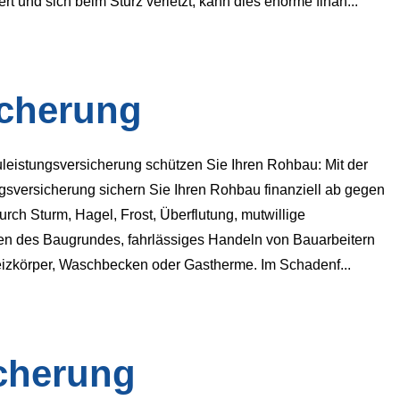
 und sich beim Sturz verletzt, kann dies enorme finan...
icherung
uleistungsversicherung schützen Sie Ihren Rohbau: Mit der
gsversicherung sichern Sie Ihren Rohbau finanziell ab gegen
rch Sturm, Hagel, Frost, Überflutung, mutwillige
n des Baugrundes, fahrlässiges Handeln von Bauarbeitern
eizkörper, Waschbecken oder Gastherme. Im Schadenf...
cherung